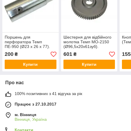
Поршень для
Шестерня для відбійного
Кноп
перфоратора Темп
молотка Темп МО-2150
(Тем
ПЕ-950 (Ø23 х 26 х 77).
(Ø96,5х20х61зуб).
200
601
155
₴
₴
Купити
Купити
Про нас
100% позитивних з 41 відгука за рік
Працює з 27.10.2017
м. Вінниця
Вінниця, Україна
Контакти