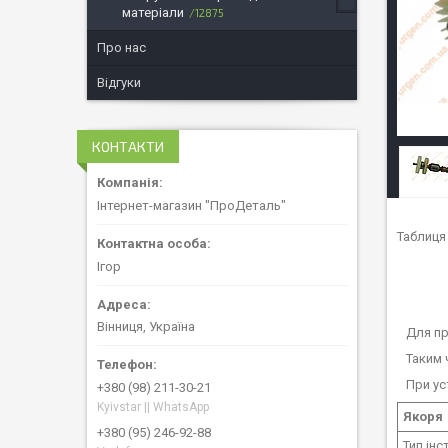
матеріали
12875
Про нас
Відгуки
КОНТАКТИ
Інтернет-магазин "ПроДеталь"
Таблиця
Ігор
Вінниця, Україна
Для пра
Таким ч
При уст
+380 (98) 211-30-21
Kyivstar || WhatsApp
Якоря
+380 (95) 246-92-88
Тип ін