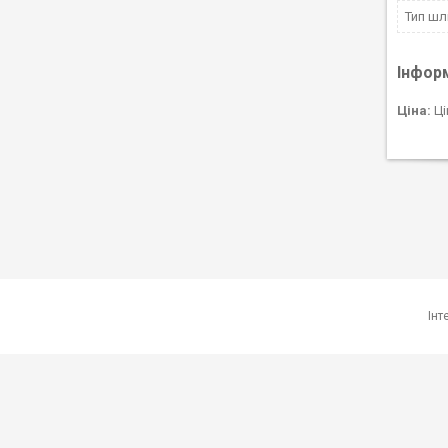
Тип ш
Інфор
Ціна:
Ці