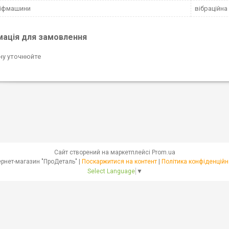
ліфмашини
вібраційна
мація для замовлення
ну уточнюйте
Сайт створений на маркетплейсі
Prom.ua
Інтернет-магазин "ПроДеталь" |
Поскаржитися на контент
|
Політика конфіденційн
Select Language
▼