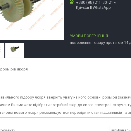
+380 (98) 211-30-21
Kyivstar || WhatsApp
повернення товару протягом 14 
 розмірів якоря
вильного підбору якоря зверніть увагу на його основні розміри (зазначе
ином Ви зможете підібрати потрібний якір до свого електроінструменту
ановці нового якоря рекомендується перевіряти стан підшипників та зн
струменту
шліфувальн