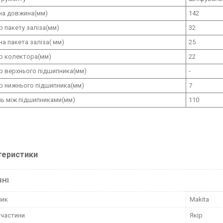
на довжина(мм)
142
р пакету заліза(мм)
32
а пакета заліза( мм)
25
р колектора(мм)
22
р верхнього підшипника(мм)
-
р нижнього підшипника(мм)
7
нь між підшипниками(мм)
110
теристики
ВНІ
ник
Makita
пчастини
Якір