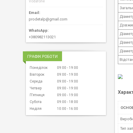
Vodafone
Загаль
Діамет
prodetalp@gmail.com
Довжин
Діамет
+380982113021
Діамет
Діамет
ГРАФІК РОБОТИ
Відста
Понеділок
09:00
19:00
Вівторок
09:00
19:00
Середа
09:00
19:00
Четвер
09:00
19:00
Харак
Пʼятниця
09:00
19:00
Субота
09:00
18:00
ОСНО
Неділя
10:00
16:00
Вироб
Тип за