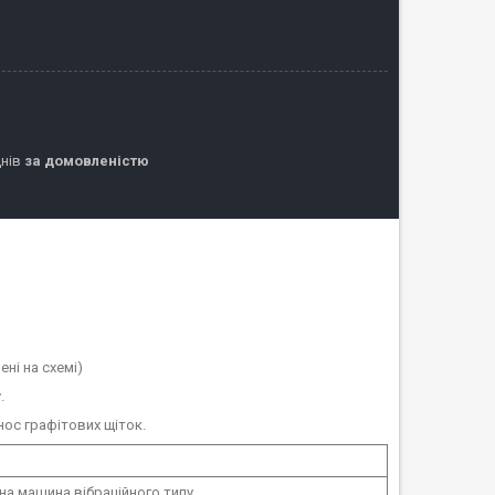
днів
за домовленістю
ні на схемі)
.
ос графітових щіток.
а машина вібраційного типу