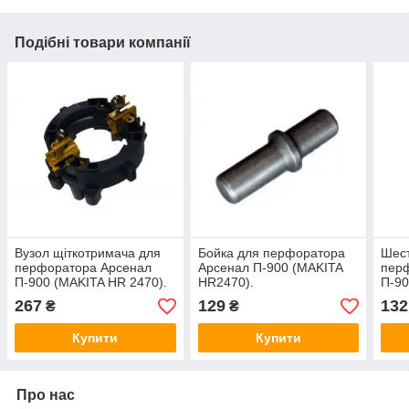
Подібні товари компанії
Вузол щіткотримача для
Бойка для перфоратора
Шес
перфоратора Арсенал
Арсенал П-900 (MAKITA
пер
П-900 (MAKITA HR 2470).
HR2470).
П-90
267
129
132
₴
₴
Купити
Купити
Про нас