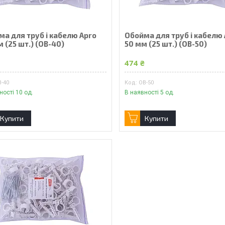
ма для труб і кабелю Apro
Обойма для труб і кабелю
 (25 шт.) (OB-40)
50 мм (25 шт.) (OB-50)
₴
474 ₴
B-40
OB-50
ності 10 од.
В наявності 5 од.
Купити
Купити