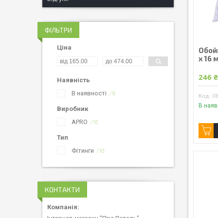
ФІЛЬТРИ
Ціна
Обойм
x 16 
246 
Наявність
В наявності
9
O
В наяв
Виробник
APRO
10
Тип
Фітинги
10
КОНТАКТИ