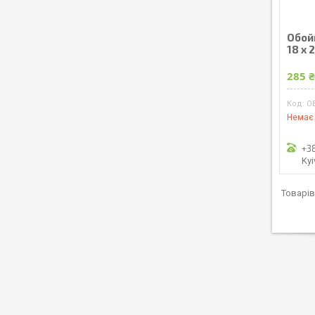
Обой
18 x 
285 
O
Немає 
+3
Kyi