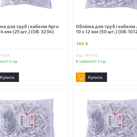
ма для труб і кабелю Apro
Обойма для труб і кабелю
34 мм (25 шт.) (OB-3234)
10 x 12 мм (50 шт.) (OB-101
₴
165 ₴
B-3234
OB-1012
ності 6 од.
В наявності 3 од.
Купити
Купити