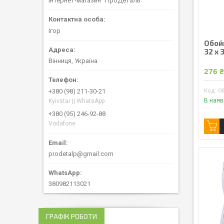
Інтернет-магазин "ПроДеталь"
Ігор
Обой
32 x 
Вінниця, Україна
276 
O
+380 (98) 211-30-21
В наяв
Kyivstar || WhatsApp
+380 (95) 246-92-88
Vodafone
prodetalp@gmail.com
380982113021
ГРАФІК РОБОТИ