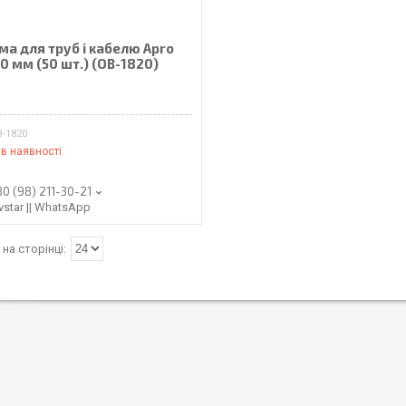
ма для труб і кабелю Apro
20 мм (50 шт.) (OB-1820)
₴
B-1820
в наявності
80 (98) 211-30-21
vstar || WhatsApp