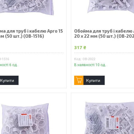
а для труб і кабелю Apro 15
Обойма для труб і кабелю
мм (50 шт.) (OB-1516)
20 x 22 мм (50 шт.) (OB-20
₴
317 ₴
B-1516
OB-2022
ності 6 од.
В наявності 10 од.
Купити
Купити