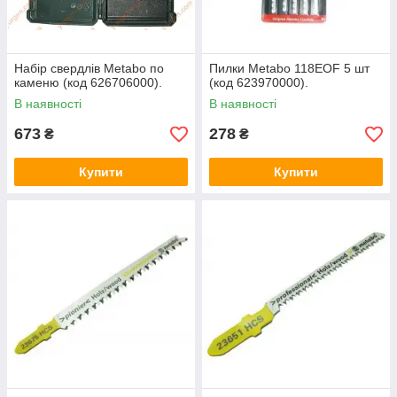
Набір свердлів Metabo по
Пилки Metabo 118EOF 5 шт
каменю (код 626706000).
(код 623970000).
В наявності
В наявності
673
278
₴
₴
Купити
Купити