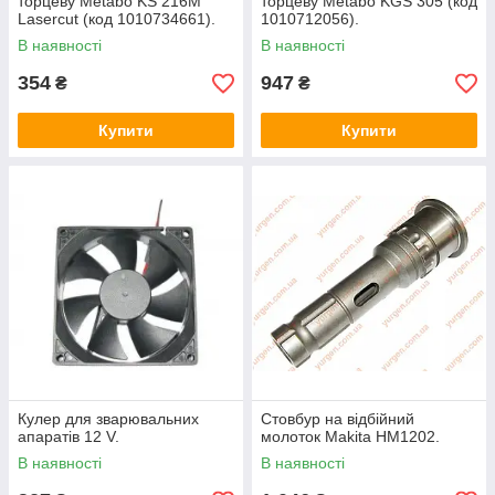
торцеву Metabo KS 216М
торцеву Metabo KGS 305 (код
Lasercut (код 1010734661).
1010712056).
В наявності
В наявності
354
947
₴
₴
Купити
Купити
Кулер для зварювальних
Стовбур на відбійний
апаратів 12 V.
молоток Makita HM1202.
В наявності
В наявності