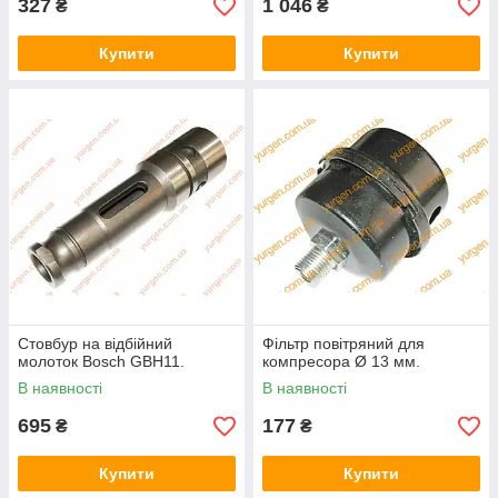
327
1 046
₴
₴
Купити
Купити
Стовбур на відбійний
Фільтр повітряний для
молоток Bosch GBH11.
компресора Ø 13 мм.
В наявності
В наявності
695
177
₴
₴
Купити
Купити