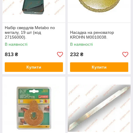
Набір свердлів Metabo по
металу, 19 шт (код
Насадка на реноватор
27156000).
KROHN M0010038.
В наявності
В наявності
813
232
₴
₴
Купити
Купити