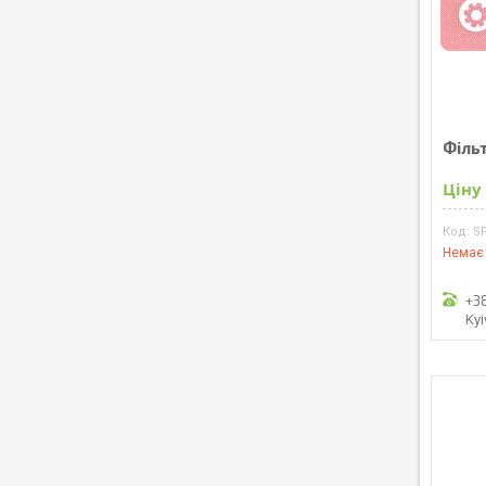
Фільт
Ціну
S
Немає 
+3
Kyi