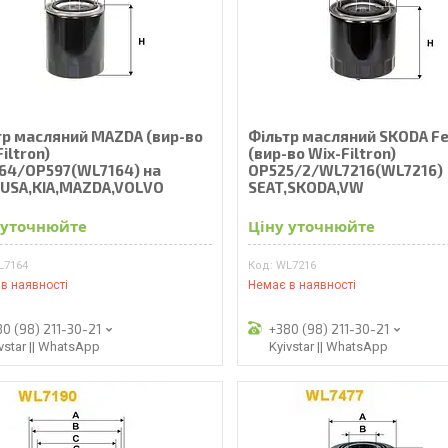
тр масляний MAZDA (вир-во
Фільтр масляний SKODA Fel
iltron)
(вир-во Wix-Filtron)
64/OP597(WL7164) на
OP525/2/WL7216(WL7216)
USA,KIA,MAZDA,VOLVO
SEAT,SKODA,VW
 уточнюйте
Ціну уточнюйте
L7164
WL7216
в наявності
Немає в наявності
80 (98) 211-30-21
+380 (98) 211-30-21
vstar || WhatsApp
Kyivstar || WhatsApp