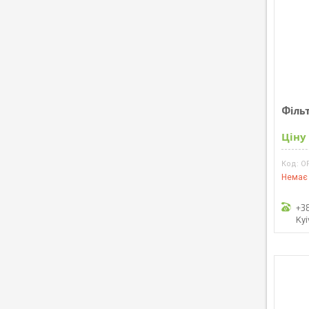
Філь
Ціну
O
Немає 
+3
Kyi