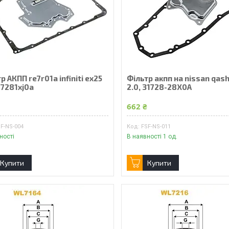
р АКПП re7r01a infiniti ex25
Фільтр акпп на nissan qash
17281xj0a
2.0, 31728-28X0A
₴
662 ₴
F-NS-004
FSF-NS-011
ності
В наявності 1 од.
Купити
Купити