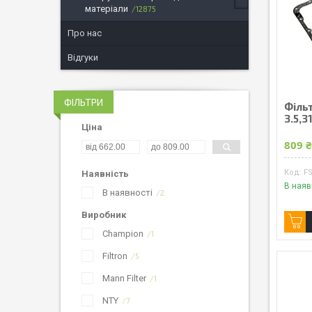
матеріали
12875
Про нас
Відгуки
ФІЛЬТРИ
Фільт
3.5,3
Ціна
809 
FS
Наявність
В наяв
В наявності
2
Виробник
Champion
1
Filtron
5
Mann Filter
1
NTY
7