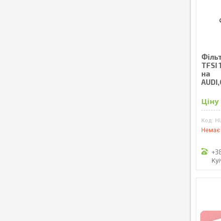
Фільт
TFSI 
на
AUDI
Ціну
H
Немає 
+3
Kyi