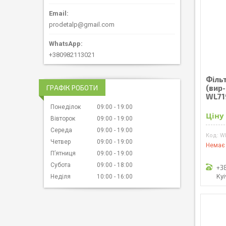
prodetalp@gmail.com
+380982113021
Філь
(вир-
ГРАФІК РОБОТИ
WL71
Понеділок
09:00
19:00
Ціну
Вівторок
09:00
19:00
Середа
09:00
19:00
W
Четвер
09:00
19:00
Немає 
Пʼятниця
09:00
19:00
Субота
09:00
18:00
+3
Kyi
Неділя
10:00
16:00