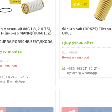
р масляний VAG 1.8, 2.0 TSI,
Фільтр олії (OP625) Filtron
11- (вир-во MANN)(HU6013Z)
OPEL
,CUPRA,PORSCHE,SEAT,SKODA,
Ціну уточнюйте
 уточнюйте
OP625
Немає в наявності
U6013Z
в наявності
+380 (98) 211-30-21
Kyivstar || WhatsApp
80 (98) 211-30-21
vstar || WhatsApp