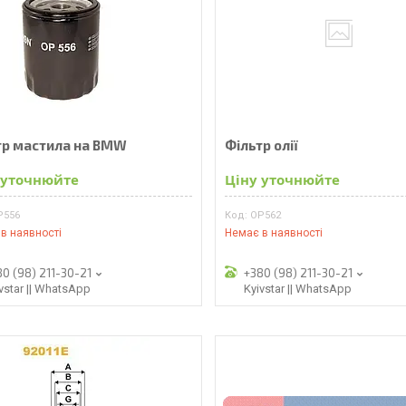
тр мастила на BMW
Фільтр олії
 уточнюйте
Ціну уточнюйте
P556
OP562
в наявності
Немає в наявності
80 (98) 211-30-21
+380 (98) 211-30-21
vstar || WhatsApp
Kyivstar || WhatsApp