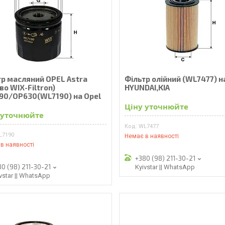
тр масляний OPEL Astra
Фільтр олійний (WL7477) н
во WIX-Filtron)
HYUNDAI,KIA
90/OP630(WL7190) на Opel
Ціну уточнюйте
 уточнюйте
WL7477
L7190
Немає в наявності
в наявності
+380 (98) 211-30-21
80 (98) 211-30-21
Kyivstar || WhatsApp
vstar || WhatsApp