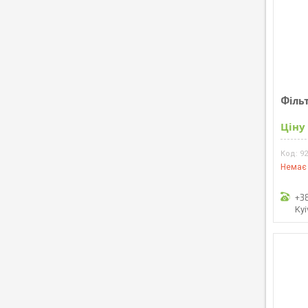
Фільт
Ціну
9
Немає 
+3
Kyi