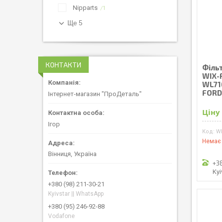
Nipparts
1
Ще 5
КОНТАКТИ
Філь
WIX-F
WL71
FORD
Інтернет-магазин "ПроДеталь"
Ціну
Ігор
W
Немає 
Вінниця, Україна
+3
Kyi
+380 (98) 211-30-21
Kyivstar || WhatsApp
+380 (95) 246-92-88
Vodafone