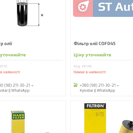
р олії
Фільтр олії COF045
 уточнюйте
Ціну уточнюйте
2011E
HF145
в наявності
Немає в наявності
80 (98) 211-30-21
+380 (98) 211-30-21
vstar || WhatsApp
Kyivstar || WhatsApp