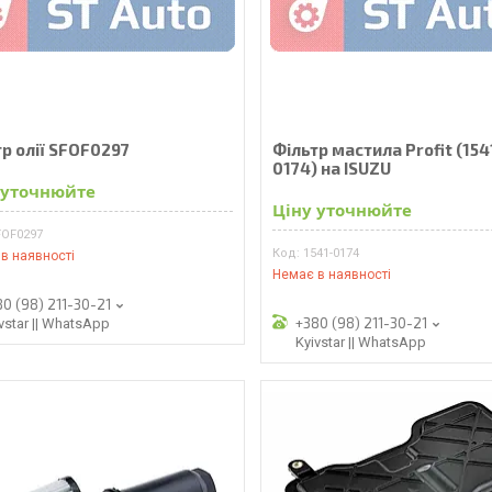
р олії SFOF0297
Фільтр мастила Profit (154
0174) на ISUZU
 уточнюйте
Ціну уточнюйте
FOF0297
1541-0174
в наявності
Немає в наявності
80 (98) 211-30-21
+380 (98) 211-30-21
vstar || WhatsApp
Kyivstar || WhatsApp