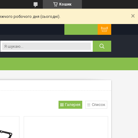
Кошик
ижчого робочого дня (сьогодні).
Галерея
Список