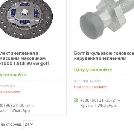
лект зчеплення з
Болт із кульовою головко
масовим маховиком
керування зчепленням
1000 1.9tdi 90 vw golf
Ціну уточнюйте
 уточнюйте
NSL-AU-000
ZS-VW-004
Немає в наявності
в наявності
+380 (98) 211-30-21
80 (98) 211-30-21
Kyivstar || WhatsApp
vstar || WhatsApp