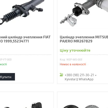
вний циліндр зчеплення FIAT
Циліндр зчеплення MITSUB
O 1999,55234771
PAJERO MR267829
₴
Ціну уточнюйте
P-FT-003
NSP-MS-003
ності
Немає в наявності
+380 (98) 211-30-21
Купити
Kyivstar || WhatsApp