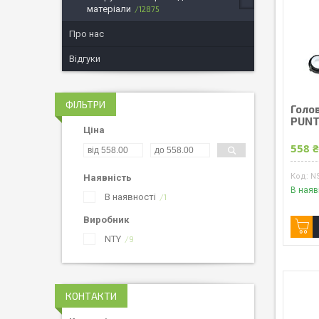
матеріали
12875
Про нас
Відгуки
ФІЛЬТРИ
Голо
PUNT
Ціна
558 
NS
Наявність
В наяв
В наявності
1
Виробник
NTY
9
КОНТАКТИ