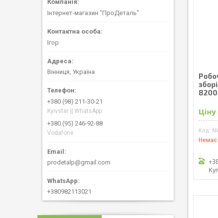
Інтернет-магазин "ПроДеталь"
Ігор
Вінниця, Україна
Робо
збор
8200
+380 (98) 211-30-21
Ціну
Kyivstar || WhatsApp
+380 (95) 246-92-88
N
Vodafone
Немає 
+3
prodetalp@gmail.com
Kyi
+380982113021