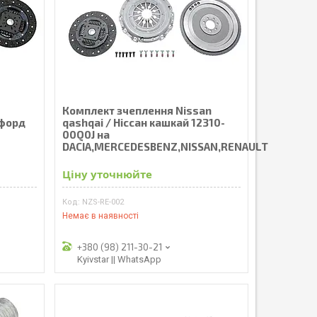
Комплект зчеплення Nissan
форд
qashqai / Ніссан кашкай 12310-
00Q0J на
DACIA,MERCEDESBENZ,NISSAN,RENAULT
Ціну уточнюйте
NZS-RE-002
Немає в наявності
+380 (98) 211-30-21
Kyivstar || WhatsApp