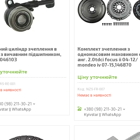
чий циліндр зчеплення в
Комплект зчеплення з
і з вичавним підшипником,
одномасовим маховиком 
046103
анг. 2.0tdci focus ii 04-12/
mondeo iv 07-15,146870
 уточнюйте
Ціну уточнюйте
WS-RE-001
NZS-FR-007
в наявності
Немає в наявності
80 (98) 211-30-21
+380 (98) 211-30-21
vstar || WhatsApp
Kyivstar || WhatsApp